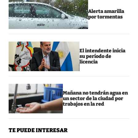
Alerta amarilla
por tormentas
El intendente inicia
su período de
licencia
Mañana no tendrán agua en
un sector de la ciudad por
trabajos en la red
TE PUEDE INTERESAR