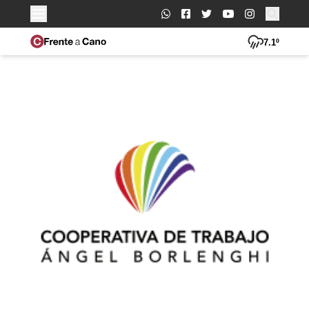
Buscar:
7.1º