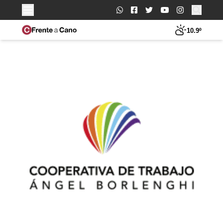
Buscar:
10.9º