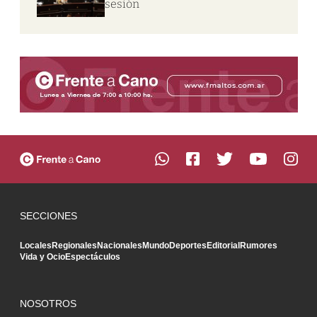
sesión
SECCIONES
Locales
Regionales
Nacionales
Mundo
Deportes
Editorial
Rumores
Vida y Ocio
Espectáculos
NOSOTROS