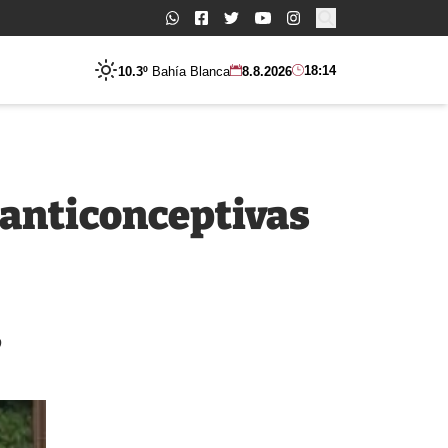
Buscar:
18:14
10.3º
Bahía Blanca
8.8.2026
 anticonceptivas
o