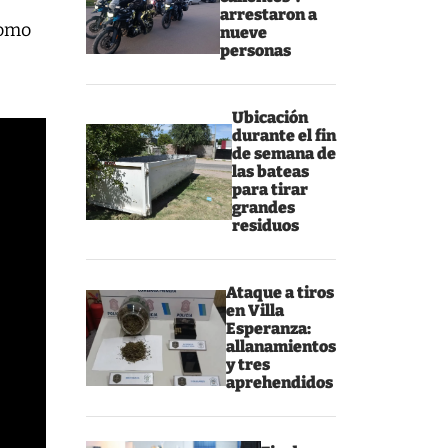
arrestaron a
como
nueve
personas
Ubicación
durante el fin
de semana de
las bateas
para tirar
grandes
residuos
Ataque a tiros
en Villa
Esperanza:
allanamientos
y tres
aprehendidos