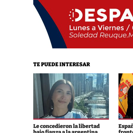
TE PUEDE INTERESAR
Le concedieron la libertad
Españ
bajo fianza a la argentina
fronte