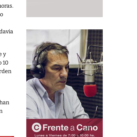
horas.
to
a
adavia
e y
o 10
orden
 han
n