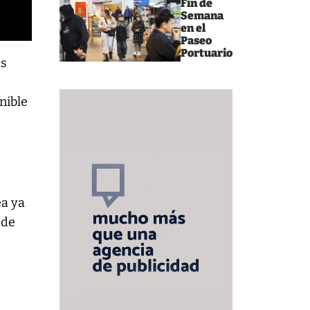
Fin de
Semana
en el
Paseo
Portuario
ás
nible
ea ya
 de