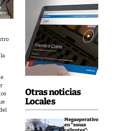
stro
 la
de
or
Otras noticias
tos
Locales
que
del
Megaoperativo
en “zonas
calientes”: