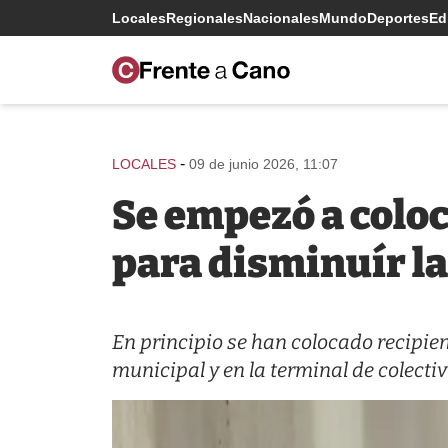
Locales
Regionales
Nacionales
Mundo
Deportes
Edi
-
LOCALES
09 de junio 2026, 11:07
Se empezó a colo
para disminuír l
En principio se han colocado recipie
municipal y en la terminal de colectiv