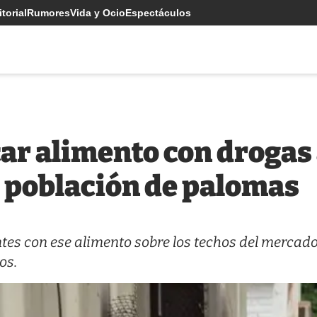
torial
Rumores
Vida y Ocio
Espectáculos
car alimento con drogas
a población de palomas
ntes con ese alimento sobre los techos del mercad
os.