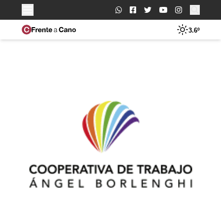
Buscar:
3.6º