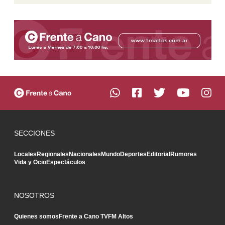
SECCIONES
Locales
Regionales
Nacionales
Mundo
Deportes
Editorial
Rumores
Vida y Ocio
Espectáculos
NOSOTROS
Quienes somos
Frente a Cano TV
FM Altos