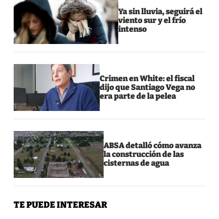
Ya sin lluvia, seguirá el
viento sur y el frío
intenso
Crimen en White: el fiscal
dijo que Santiago Vega no
era parte de la pelea
ABSA detalló cómo avanza
la construcción de las
cisternas de agua
TE PUEDE INTERESAR