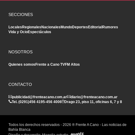
SECCIONES
Locales
Regionales
Nacionales
Mundo
Deportes
Editorial
Rumores
Vida y Ocio
Espectáculos
NOSOTROS
Quienes somos
Frente a Cano TV
FM Altos
CONTACTO
publicidad@frenteacano.com.ar
diario@frenteacano.com.ar
Tel. (0291)
456 4195
-
456 4006
Drago 23, piso 11, oficinas 6, 7 y 8
Todos los derechos reservados -
2026
® Frente A Cano - Las noticias de
Bahía Blanca
Diseño y desarrollo:
Magolla estudio