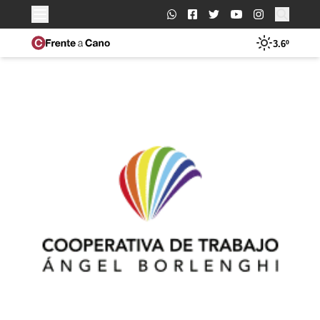
Buscar:
3.6º