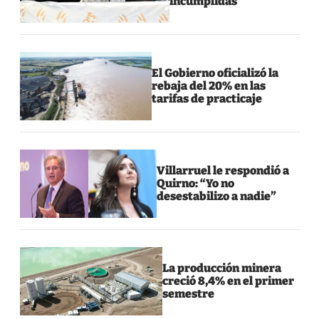
incumplidas”
El Gobierno oficializó la
rebaja del 20% en las
tarifas de practicaje
Villarruel le respondió a
Quirno: “Yo no
desestabilizo a nadie”
La producción minera
creció 8,4% en el primer
semestre