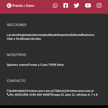
SECCIONES
Locales
Regionales
Nacionales
Mundo
Deportes
Editorial
Rumores
Vida y Ocio
Espectáculos
NOSOTROS
Quienes somos
Frente a Cano TV
FM Altos
CONTACTO
publicidad@frenteacano.com.ar
diario@frenteacano.com.ar
Tel. (0291)
456 4195
-
456 4006
Drago 23, piso 11, oficinas 6, 7 y 8