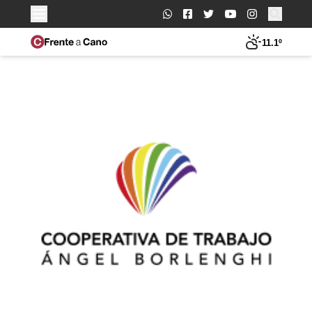
Buscar:
11.1º