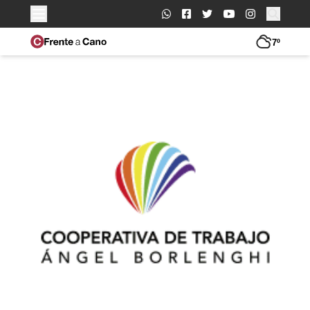
Buscar:
7º