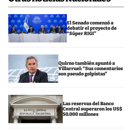
El Senado comenzó a
debatir el proyecto de
“Súper RIGI”
Quirno también apuntó a
Villarruel: “Sus comentarios
son pseudo golpistas”
Las reservas del Banco
Central superaron los US$
50.000 millones