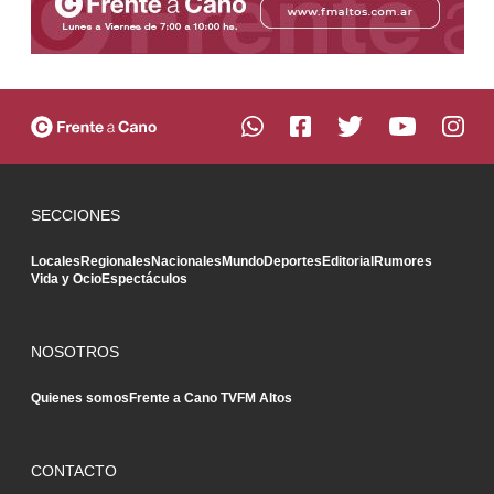
SECCIONES
Locales
Regionales
Nacionales
Mundo
Deportes
Editorial
Rumores
Vida y Ocio
Espectáculos
NOSOTROS
Quienes somos
Frente a Cano TV
FM Altos
CONTACTO