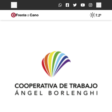
Buscar:
7.2º