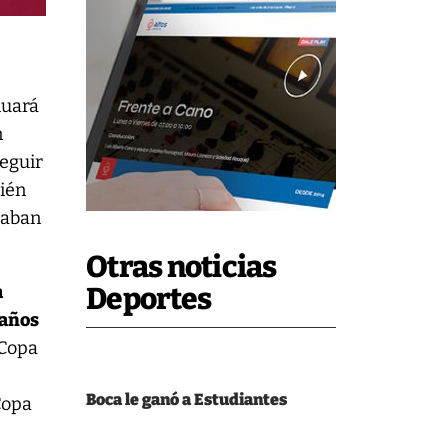
nuará
n
seguir
bién
daban
Otras noticias
a
Deportes
 años
Copa
Boca le ganó a Estudiantes
Copa