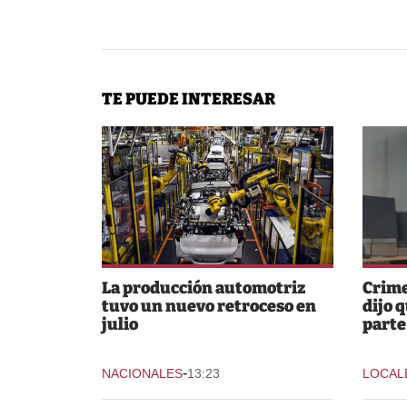
TE PUEDE INTERESAR
La producción automotriz
Crime
tuvo un nuevo retroceso en
dijo 
julio
parte
-
NACIONALES
13:23
LOCAL