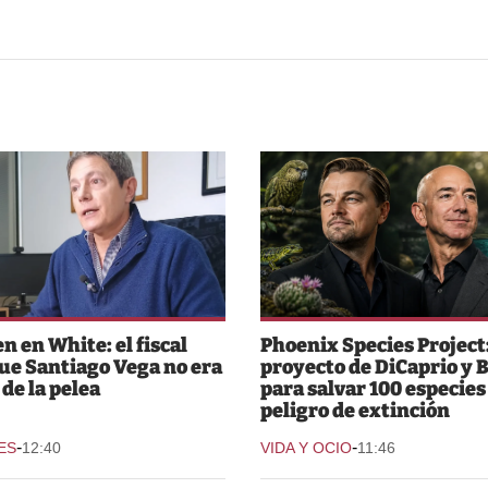
n en White: el fiscal
Phoenix Species Project:
que Santiago Vega no era
proyecto de DiCaprio y 
 de la pelea
para salvar 100 especies
peligro de extinción
-
-
ES
12:40
VIDA Y OCIO
11:46