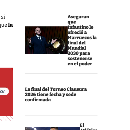
 si
Aseguran
que
 que
la
Infantino le
ofreció a
Marruecos la
final del
Mundial
2030 para
sostenerse
en el poder
La final del Torneo Clausura
2026 tiene fecha y sede
confirmada
El