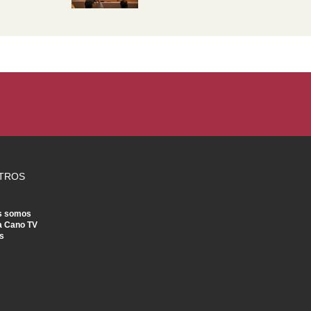
TROS
s somos
a Cano TV
s