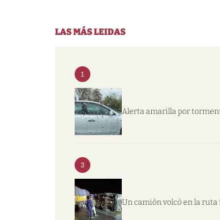
LAS MÁS LEIDAS
1
Alerta amarilla por tormen
3
Un camión volcó en la ruta 