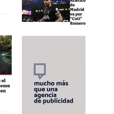
Atlético
de
Madrid
va por
“Cuti”
Romero
 el
Bezos
 en