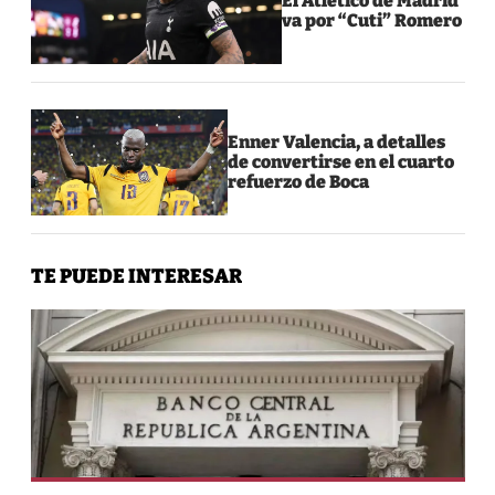
El Atlético de Madrid
va por “Cuti” Romero
Enner Valencia, a detalles
de convertirse en el cuarto
refuerzo de Boca
TE PUEDE INTERESAR