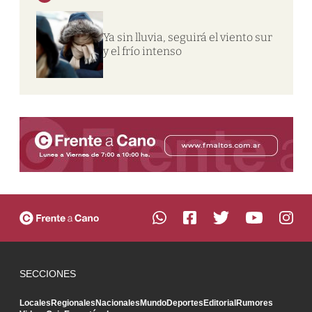
Ya sin lluvia, seguirá el viento sur
y el frío intenso
SECCIONES
Locales
Regionales
Nacionales
Mundo
Deportes
Editorial
Rumores