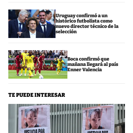
Uruguay confirmó a un
histórico futbolista como
nuevo director técnico de la
selección
Boca confirmó que
mañana llegará al país
Enner Valencia
TE PUEDE INTERESAR