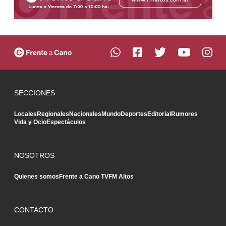
SECCIONES
Locales
Regionales
Nacionales
Mundo
Deportes
Editorial
Rumores
Vida y Ocio
Espectáculos
NOSOTROS
Quienes somos
Frente a Cano TV
FM Altos
CONTACTO