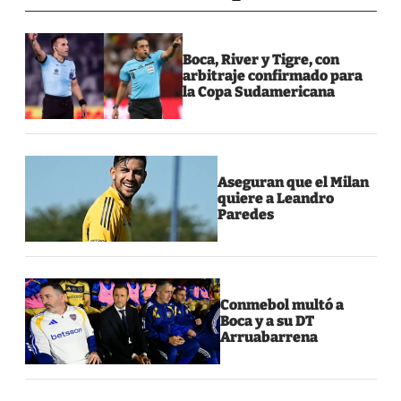
Boca, River y Tigre, con
arbitraje confirmado para
la Copa Sudamericana
Aseguran que el Milan
quiere a Leandro
Paredes
Conmebol multó a
Boca y a su DT
Arruabarrena