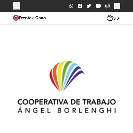
Buscar:
9.3º