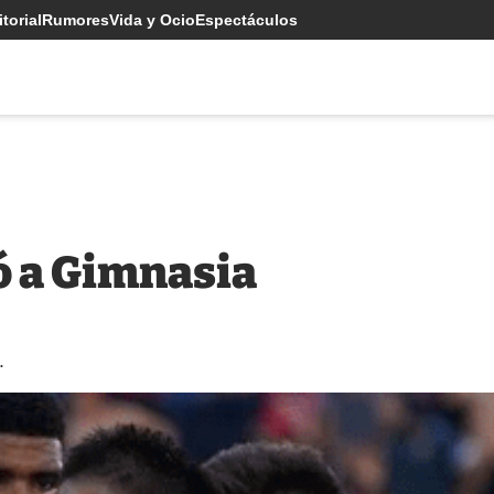
torial
Rumores
Vida y Ocio
Espectáculos
ó a Gimnasia
.