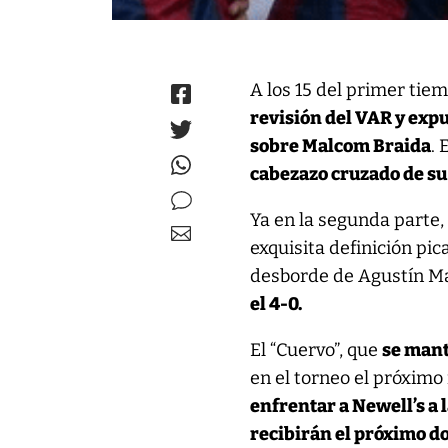
A los 15 del primer tie
revisión del VAR y exp
sobre Malcom Braida
. 
cabezazo cruzado de s
Ya en la segunda parte
exquisita definición pic
desborde de Agustín Ma
el 4-0.
El “Cuervo”, que
se mant
en el torneo el próxim
enfrentar a Newell’s a 
recibirán el próximo do