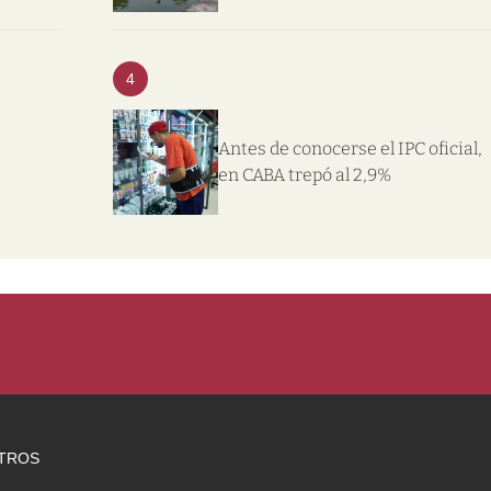
4
Antes de conocerse el IPC oficial,
en CABA trepó al 2,9%
TROS