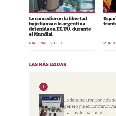
Le concedieron la libertad
Españ
bajo fianza a la argentina
fronte
detenida en EE.UU. durante
el Mundial
-
NACIONALES
12:31
MUND
LAS MÁS LEIDAS
1
Lo denunciaron por violenc
género y le encontraron va
frascos de marihuana