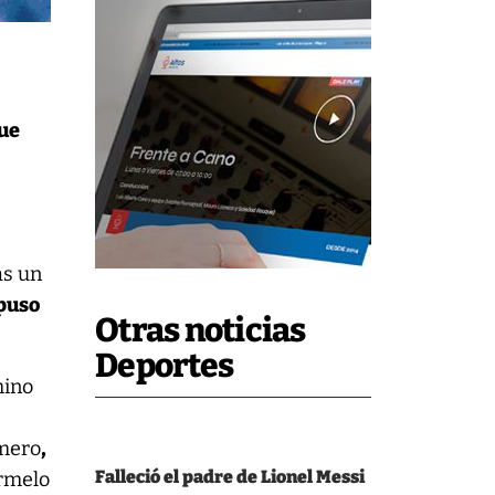
que
as un
puso
Otras noticias
Deportes
mino
omero
,
Falleció el padre de Lionel Messi
armelo