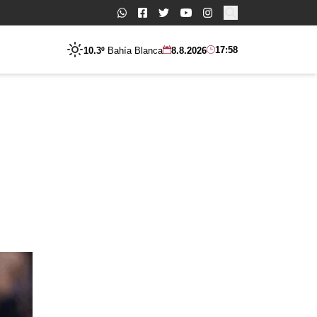
Buscar:
17:58
10.3º
Bahía Blanca
8.8.2026