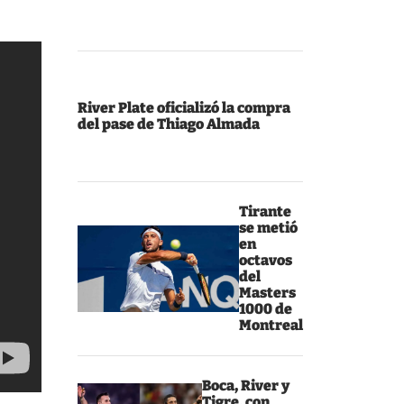
River Plate oficializó la compra
del pase de Thiago Almada
Tirante
se metió
en
octavos
del
Masters
1000 de
Montreal
Boca, River y
Tigre, con