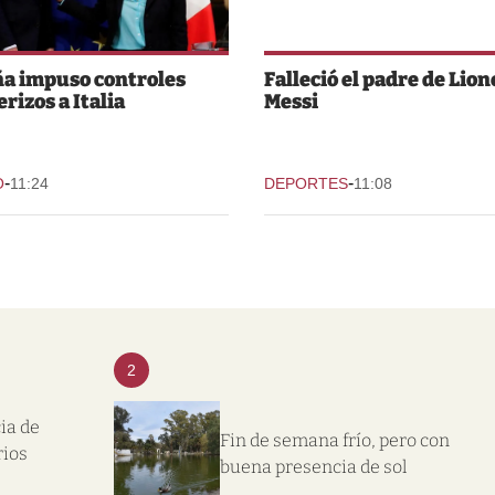
a impuso controles
Falleció el padre de Lion
rizos a Italia
Messi
-
-
O
11:24
DEPORTES
11:08
2
ia de
Fin de semana frío, pero con
rios
buena presencia de sol