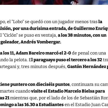
mpo, el “Lobo” se quedó con un jugador menos tras
la
ulsión, por una durisima entrada, de Guillermo Enri
El “Ciclón” se puso en ventaja,
a los 38 minutos, con un
u goleador, Andrés Vombergar.
,
a los 11, Adam Bareiro marcó el 2-0
de penal con una
ando la pelota. E
l paraguayo puso el tercero a los 32
tr
rtegani y, tres minutos después,
Gastón Hernández 
iene puntero con dieciséis puntos
, continuara su ca
o martes cuando
visite el Estadio Marcelo Bielsa para
las 21
mientras que, por el lado de los de Sebastián R
mingo a las 16.30 a Estudiantes
en el Estadio Juan C