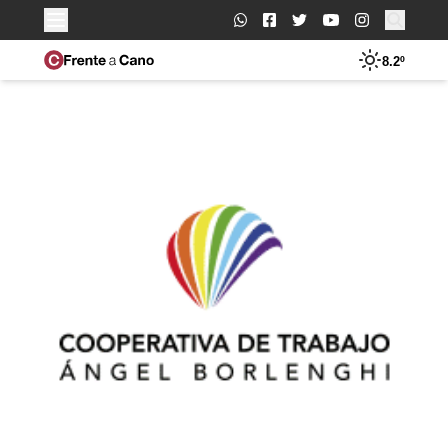
Buscar:
8.2º