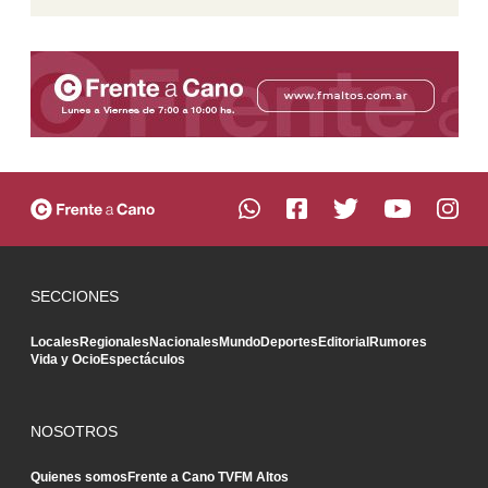
SECCIONES
Locales
Regionales
Nacionales
Mundo
Deportes
Editorial
Rumores
Vida y Ocio
Espectáculos
NOSOTROS
Quienes somos
Frente a Cano TV
FM Altos