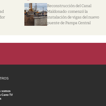
Reconstrucción del Canal
dad
Maldonado: comenzó la
dor
instalación de vigas del nuevo
puente de Pampa Central
TROS
s somos
a Cano TV
s