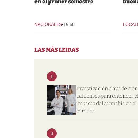
en el primer semestre
buena
-
NACIONALES
16:58
LOCAL
LAS MÁS LEIDAS
1
Investigación clave de cien
bahienses para entender e
impacto del cannabis en el
cerebro
3