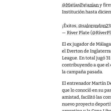
@MatiasPatanian
y fir
Institución hasta dicie
¡Éxitos,
@salorondon23
— River Plate (@RiverP
El ex jugador de Málaga
el Everton de Inglaterr
League. En total jugó 31
contribuyendo a que el 
la campaña pasada.
El entrenador Martín De
que lo conoció en su pa
amistad, facilitó las c
nuevo proyecto deportiv