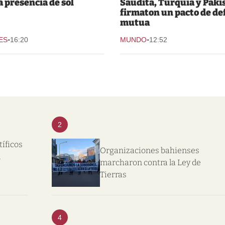
 presencia de sol
Saudita, Turquía y Paki
firmaton un pacto de de
mutua
-
-
ES
16:20
MUNDO
12:52
2
tíficos
Organizaciones bahienses
l
marcharon contra la Ley de
Tierras
4