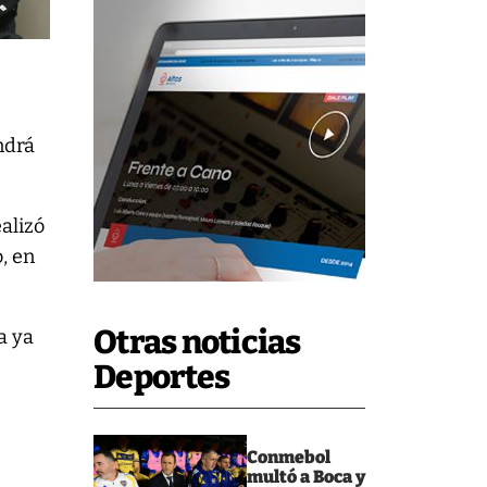
ndrá
ealizó
, en
Otras noticias
a ya
Deportes
Conmebol
multó a Boca y