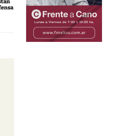
stán
fensa