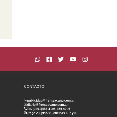
CONTACTO
publicidad@frenteacano.com.ar
diario@frenteacano.com.ar
Tel. (0291)
456 4195
-
456 4006
Drago 23, piso 11, oficinas 6, 7 y 8