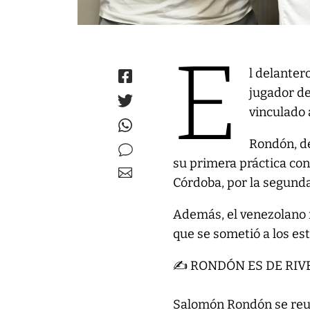
E
l delante
jugador de
vinculado 
Rondón, de 
su primera práctica con 
Córdoba, por la segunda
Además, el venezolano 
que se sometió a los es
✍️ RONDÓN ES DE RIVE
Salomón Rondón se reu