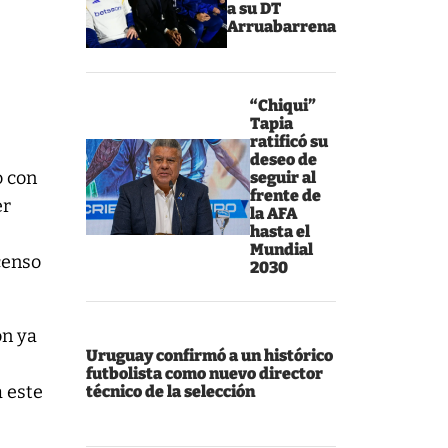
a su DT
Arruabarrena
“Chiqui”
Tapia
ratificó su
deseo de
o con
seguir al
frente de
er
la AFA
hasta el
Mundial
censo
2030
ón ya
Uruguay confirmó a un histórico
futbolista como nuevo director
a este
técnico de la selección