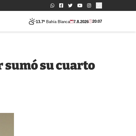
Buscar:
20:07
13.7º
Bahía Blanca
7.8.2026
r sumó su cuarto