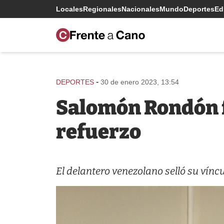
Locales
Regionales
Nacionales
Mundo
Deportes
Edi
-
DEPORTES
30 de enero 2023, 13:54
Salomón Rondón f
refuerzo
El delantero venezolano selló su vínc