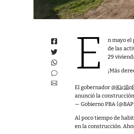
E
n mayo el 
de las act
29 viviend
¡Más derec
El gobernador
@Kicillo
anunció la construcció
— Gobierno PBA (@BAP
Al poco tiempo de habit
en la construcción. Aho