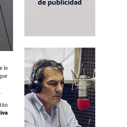
e le
 que
.
stán
tiva