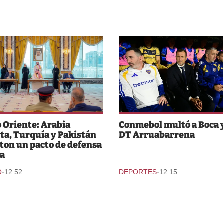
 Oriente: Arabia
Conmebol multó a Boca y
ta, Turquía y Pakistán
DT Arruabarrena
ton un pacto de defensa
a
-
-
O
12:52
DEPORTES
12:15