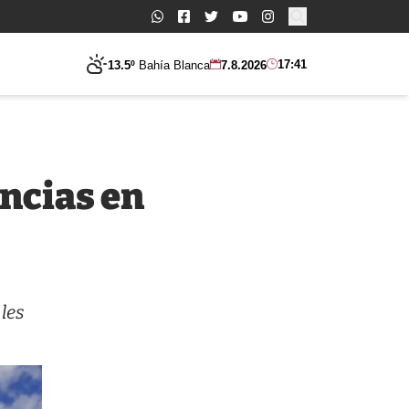
Buscar:
17:41
13.5º
Bahía Blanca
7.8.2026
encias en
les