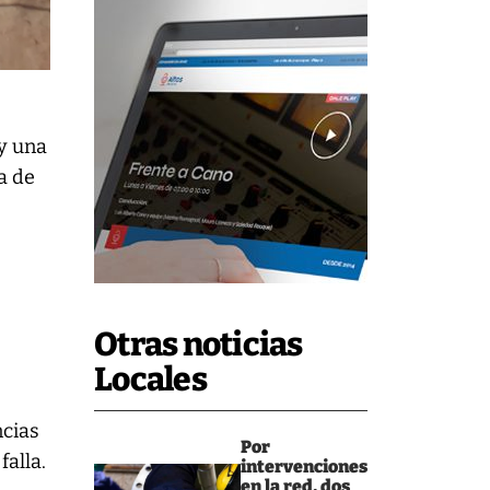
 y una
a de
Otras noticias
Locales
ncias
Por
falla.
intervenciones
en la red, dos