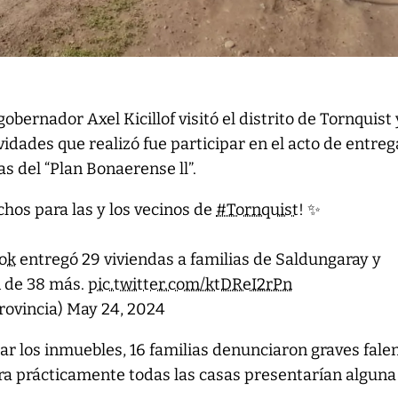
gobernador Axel Kicillof visitó el distrito de Tornquist
ividades que realizó fue participar en el acto de entreg
as del “Plan Bonaerense ll”.
hos para las y los vecinos de
#Tornquist
! ✨
fok
entregó 29 viviendas a familias de Saldungaray y
n de 38 más.
pic.twitter.com/ktDReI2rPn
rovincia)
May 24, 2024
ar los inmuebles, 16 familias denunciaron graves fale
ra prácticamente todas las casas presentarían alguna 