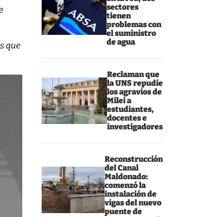
sectores
e
tienen
problemas con
el suministro
de agua
as que
Reclaman que
la UNS repudie
los agravios de
Milei a
estudiantes,
docentes e
investigadores
Reconstrucción
del Canal
Maldonado:
comenzó la
instalación de
vigas del nuevo
puente de