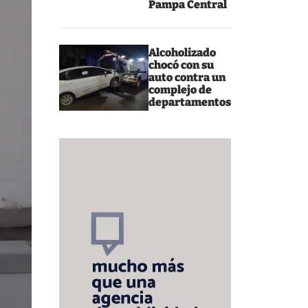
Pampa Central
Alcoholizado
chocó con su
auto contra un
complejo de
departamentos