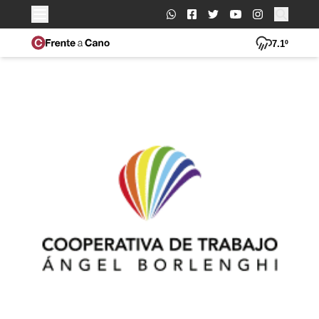
Buscar:
7.1º