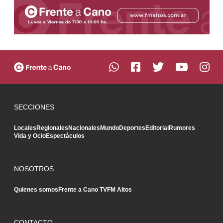
SECCIONES
Locales
Regionales
Nacionales
Mundo
Deportes
Editorial
Rumores
Vida y Ocio
Espectáculos
NOSOTROS
Quienes somos
Frente a Cano TV
FM Altos
CONTACTO