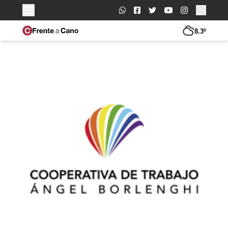
Buscar:
8.3º