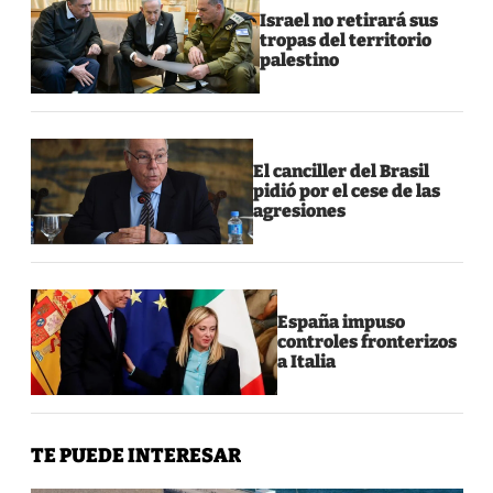
Israel no retirará sus
tropas del territorio
palestino
El canciller del Brasil
pidió por el cese de las
agresiones
España impuso
controles fronterizos
a Italia
TE PUEDE INTERESAR