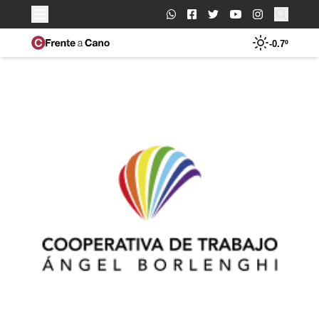
Buscar:
-0.7º