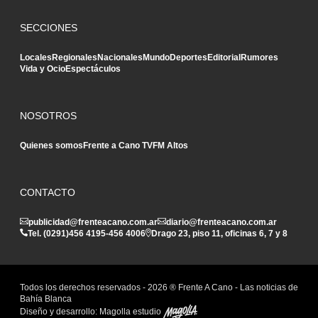
SECCIONES
Locales
Regionales
Nacionales
Mundo
Deportes
Editorial
Rumores
Vida y Ocio
Espectáculos
NOSOTROS
Quienes somos
Frente a Cano TV
FM Altos
CONTACTO
publicidad@frenteacano.com.ar
diario@frenteacano.com.ar
Tel. (0291)
456 4195
-
456 4006
Drago 23, piso 11, oficinas 6, 7 y 8
Todos los derechos reservados -
2026
® Frente A Cano - Las noticias de
Bahía Blanca
Diseño y desarrollo:
Magolla estudio