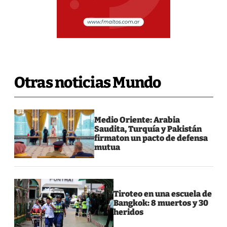
Otras noticias Mundo
Medio Oriente: Arabia
Saudita, Turquía y Pakistán
firmaton un pacto de defensa
mutua
Tiroteo en una escuela de
Bangkok: 8 muertos y 30
heridos