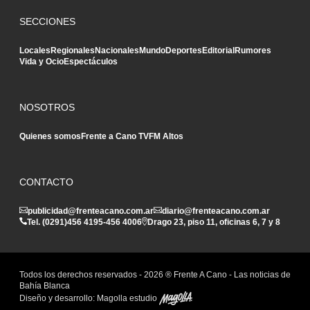
SECCIONES
Locales
Regionales
Nacionales
Mundo
Deportes
Editorial
Rumores
Vida y Ocio
Espectáculos
NOSOTROS
Quienes somos
Frente a Cano TV
FM Altos
CONTACTO
publicidad@frenteacano.com.ar
diario@frenteacano.com.ar
Tel. (0291)
456 4195
-
456 4006
Drago 23, piso 11, oficinas 6, 7 y 8
Todos los derechos reservados -
2026
® Frente A Cano - Las noticias de
Bahía Blanca
Diseño y desarrollo:
Magolla estudio