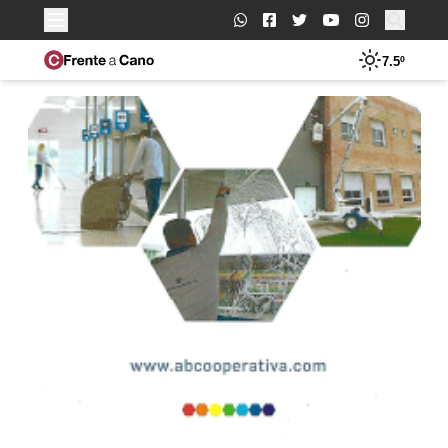
Buscar:
7.5º