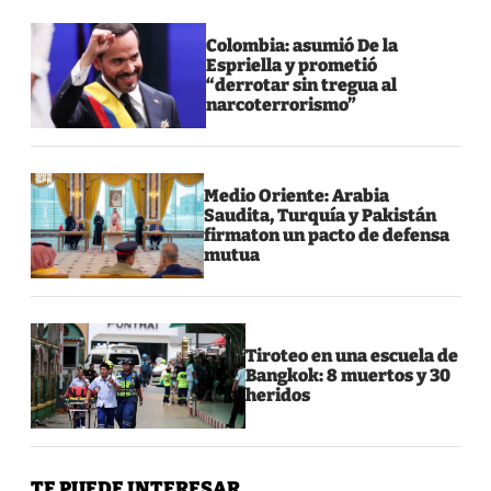
Colombia: asumió De la
Espriella y prometió
“derrotar sin tregua al
narcoterrorismo”
Medio Oriente: Arabia
Saudita, Turquía y Pakistán
firmaton un pacto de defensa
mutua
Tiroteo en una escuela de
Bangkok: 8 muertos y 30
heridos
TE PUEDE INTERESAR