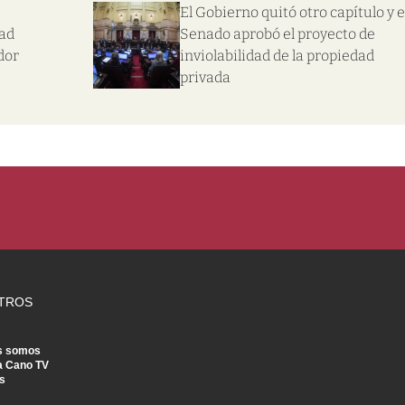
El Gobierno quitó otro capítulo y e
dad
Senado aprobó el proyecto de
dor
inviolabilidad de la propiedad
privada
TROS
s somos
a Cano TV
s