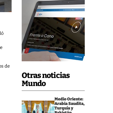
dó
de
os de
Otras noticias
Mundo
Medio Oriente:
Arabia Saudita,
Turquía y
Pakistán