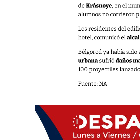
de
Krásnoye
, en el mu
alumnos no corrieron p
Los residentes del edif
hotel, comunicó el
alca
Bélgorod ya había sido 
urbana
sufrió
daños ma
100 proyectiles lanzados
Fuente: NA