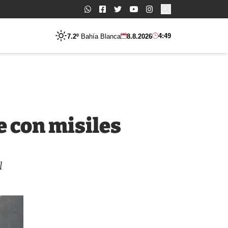
Buscar:
4:49
7.2º
Bahía Blanca
8.8.2026
e con misiles
l