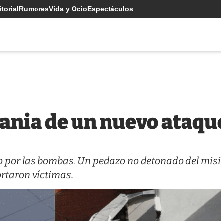
torial
Rumores
Vida y Ocio
Espectáculos
ania de un nuevo ataqu
do por las bombas. Un pedazo no detonado del misi
ortaron víctimas.