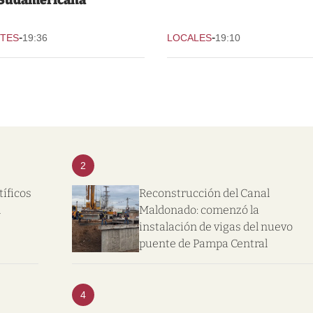
 Sudamericana
-
-
TES
19:36
LOCALES
19:10
2
tíficos
Reconstrucción del Canal
l
Maldonado: comenzó la
instalación de vigas del nuevo
puente de Pampa Central
4