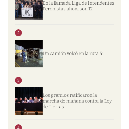
En la llamada Liga de Intendentes
Peronistas ahora son 12
2
Un camión volcó en la ruta 51
3
Los gremios ratificaron la
marcha de mañana contra la Ley
de Tierras
4