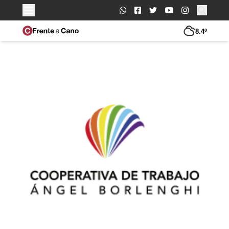
Buscar:
8.4º