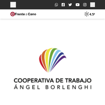
Buscar:
4.5º