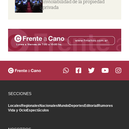
inviolabilidad de la propiedad
privada
SECCIONES
Locales
Regionales
Nacionales
Mundo
Deportes
Editorial
Rumores
Vida y Ocio
Espectáculos