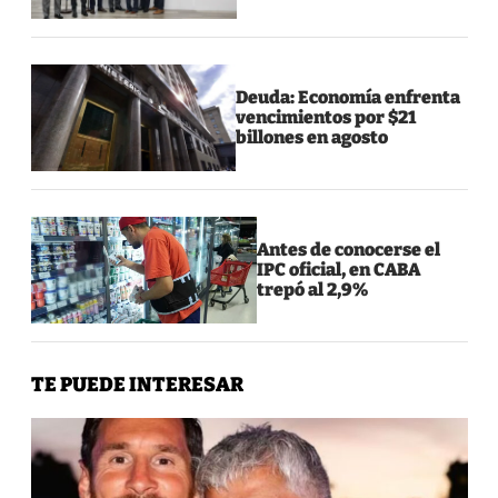
Deuda: Economía enfrenta
vencimientos por $21
billones en agosto
Antes de conocerse el
IPC oficial, en CABA
trepó al 2,9%
TE PUEDE INTERESAR