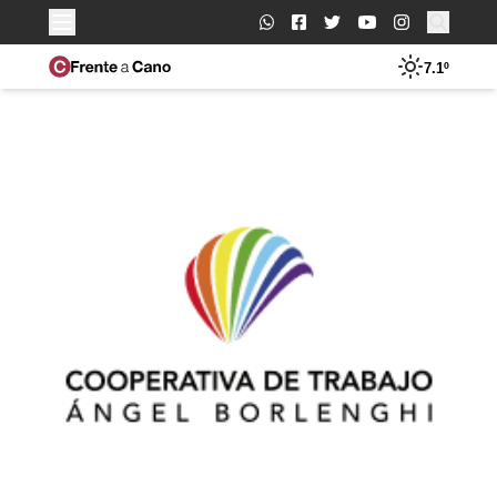
Buscar:
7.1º