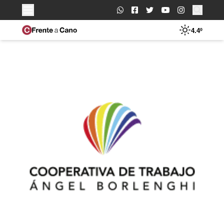
Buscar:
4.4º