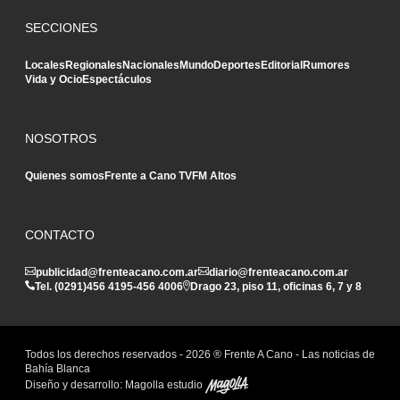
SECCIONES
Locales
Regionales
Nacionales
Mundo
Deportes
Editorial
Rumores
Vida y Ocio
Espectáculos
NOSOTROS
Quienes somos
Frente a Cano TV
FM Altos
CONTACTO
publicidad@frenteacano.com.ar
diario@frenteacano.com.ar
Tel. (0291)
456 4195
-
456 4006
Drago 23, piso 11, oficinas 6, 7 y 8
Todos los derechos reservados -
2026
® Frente A Cano - Las noticias de
Bahía Blanca
Diseño y desarrollo:
Magolla estudio