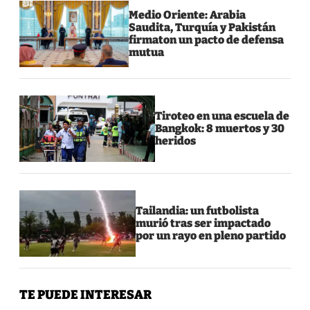
Medio Oriente: Arabia
Saudita, Turquía y Pakistán
firmaton un pacto de defensa
mutua
Tiroteo en una escuela de
Bangkok: 8 muertos y 30
heridos
Tailandia: un futbolista
murió tras ser impactado
por un rayo en pleno partido
TE PUEDE INTERESAR