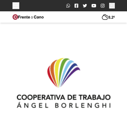
Buscar:
8.2º