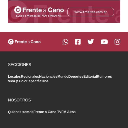
SECCIONES
Locales
Regionales
Nacionales
Mundo
Deportes
Editorial
Rumores
Vida y Ocio
Espectáculos
NOSOTROS
Quienes somos
Frente a Cano TV
FM Altos