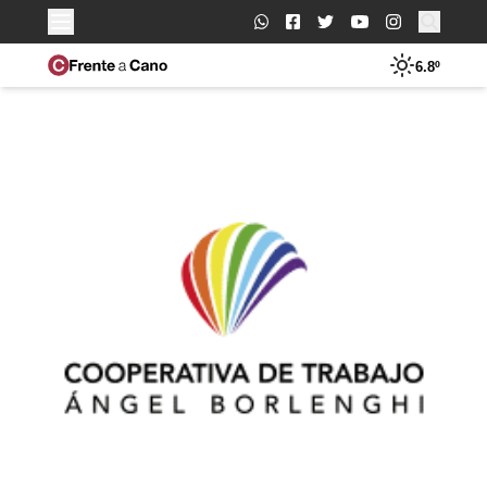
Buscar:
6.8º