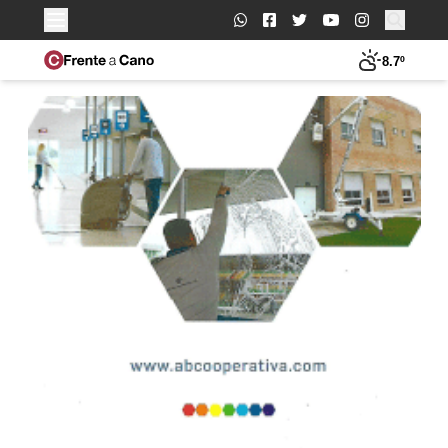
Buscar:
8.7º