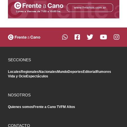
SECCIONES
Locales
Regionales
Nacionales
Mundo
Deportes
Editorial
Rumores
Vida y Ocio
Espectáculos
NOSOTROS
Quienes somos
Frente a Cano TV
FM Altos
CONTACTO