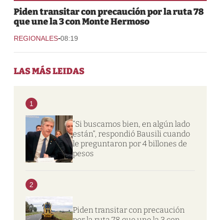
Piden transitar con precaución por la ruta 78
que une la 3 con Monte Hermoso
-
REGIONALES
08:19
LAS MÁS LEIDAS
1
“Si buscamos bien, en algún lado
están”, respondió Bausili cuando
le preguntaron por 4 billones de
pesos
2
Piden transitar con precaución
por la ruta 78 que une la 3 con