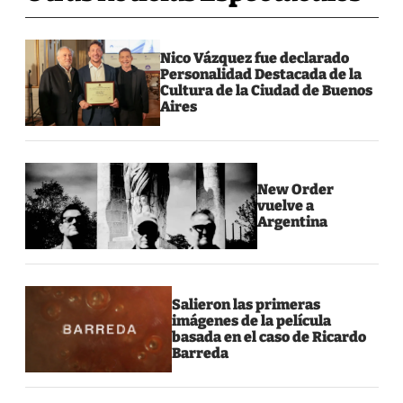
Nico Vázquez fue declarado
Personalidad Destacada de la
Cultura de la Ciudad de Buenos
Aires
New Order
vuelve a
Argentina
Salieron las primeras
imágenes de la película
basada en el caso de Ricardo
Barreda