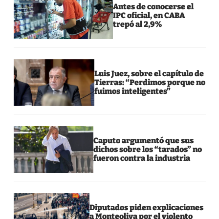
Antes de conocerse el
IPC oficial, en CABA
trepó al 2,9%
Luis Juez, sobre el capítulo de
Tierras: “Perdimos porque no
fuimos inteligentes”
Caputo argumentó que sus
dichos sobre los “tarados” no
fueron contra la industria
Diputados piden explicaciones
a Monteoliva por el violento