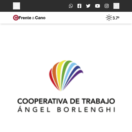
Buscar:
3.7º