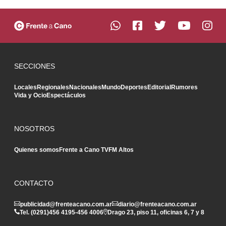
SECCIONES
Locales
Regionales
Nacionales
Mundo
Deportes
Editorial
Rumores
Vida y Ocio
Espectáculos
NOSOTROS
Quienes somos
Frente a Cano TV
FM Altos
CONTACTO
publicidad@frenteacano.com.ar
diario@frenteacano.com.ar
Tel. (0291)
456 4195
-
456 4006
Drago 23, piso 11, oficinas 6, 7 y 8