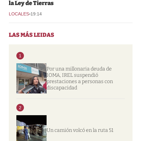
la Ley de Tierras
-
LOCALES
19:14
LAS MÁS LEIDAS
1
Por una millonaria deuda de
IOMA, IREL suspendió
prestaciones a personas con
discapacidad
2
Un camión volcó en la ruta 51