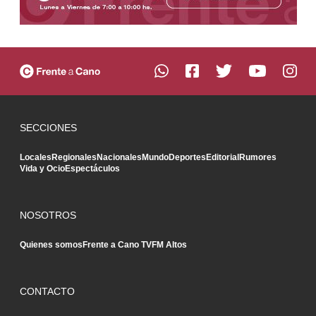
SECCIONES
Locales
Regionales
Nacionales
Mundo
Deportes
Editorial
Rumores
Vida y Ocio
Espectáculos
NOSOTROS
Quienes somos
Frente a Cano TV
FM Altos
CONTACTO