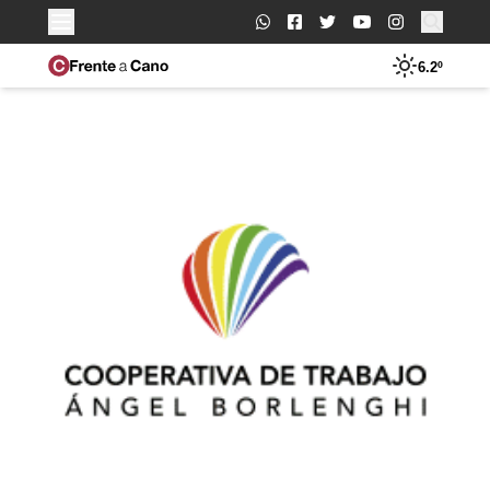
Buscar:
6.2º