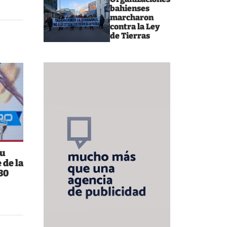
bahienses
marcharon
contra la Ley
de Tierras
su
 de la
30