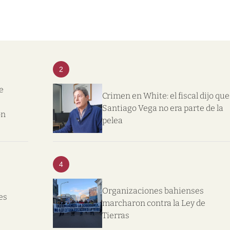
2
e
Crimen en White: el fiscal dijo que
Santiago Vega no era parte de la
on
pelea
4
Organizaciones bahienses
es
marcharon contra la Ley de
Tierras