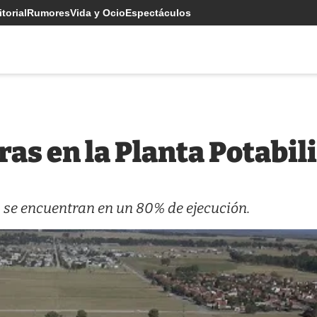
torial
Rumores
Vida y Ocio
Espectáculos
as en la Planta Potabi
s se encuentran en un 80% de ejecución.