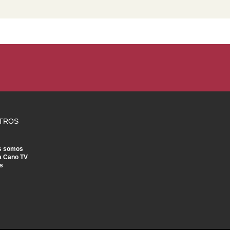
TROS
s somos
a Cano TV
s