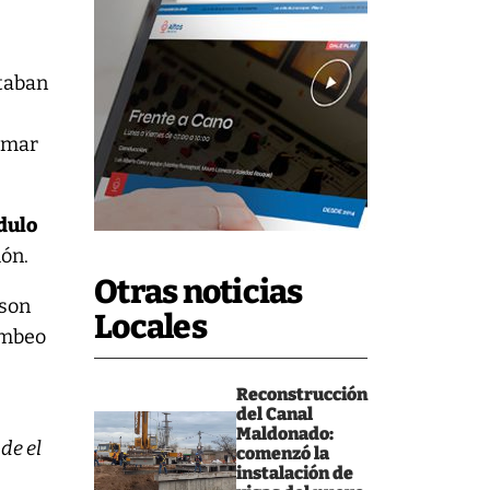
staban
sumar
dulo
ión.
Otras noticias
 son
Locales
ombeo
Reconstrucción
del Canal
Maldonado:
de el
comenzó la
instalación de