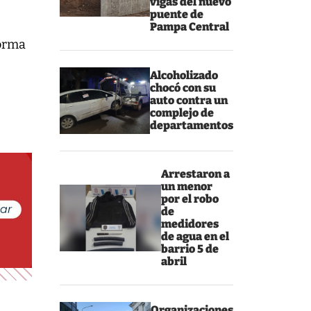
vigas del nuevo
puente de
Pampa Central
forma
Alcoholizado
chocó con su
auto contra un
complejo de
departamentos
Arrestaron a
un menor
por el robo
de
medidores
de agua en el
barrio 5 de
abril
Organizaciones