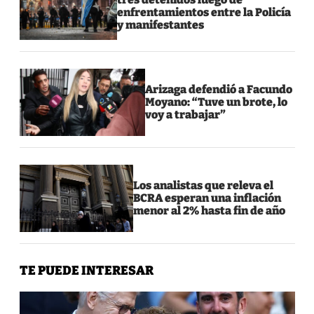
enfrentamientos entre la Policía
y manifestantes
Arizaga defendió a Facundo
Moyano: “Tuve un brote, lo
voy a trabajar”
Los analistas que releva el
BCRA esperan una inflación
menor al 2% hasta fin de año
TE PUEDE INTERESAR