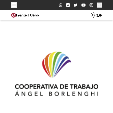
Buscar:
3.6º