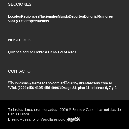
SECCIONES
Locales
Regionales
Nacionales
Mundo
Deportes
Editorial
Rumores
Vida y Ocio
Espectáculos
NOSOTROS
Quienes somos
Frente a Cano TV
FM Altos
CONTACTO
publicidad@frenteacano.com.ar
diario@frenteacano.com.ar
Tel. (0291)
456 4195
-
456 4006
Drago 23, piso 11, oficinas 6, 7 y 8
Todos los derechos reservados -
2026
® Frente A Cano - Las noticias de
Bahía Blanca
Diseño y desarrollo:
Magolla estudio