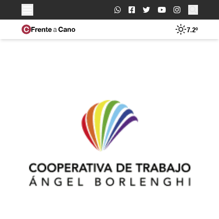
Buscar:
7.2º