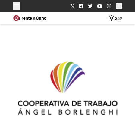
Buscar:
2.8º