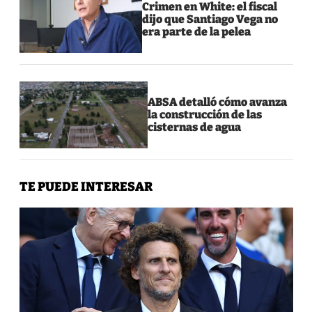
Crimen en White: el fiscal
dijo que Santiago Vega no
era parte de la pelea
ABSA detalló cómo avanza
la construcción de las
cisternas de agua
TE PUEDE INTERESAR