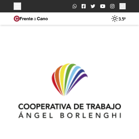
Buscar:
3.5º