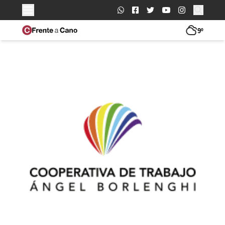
Buscar:
9º