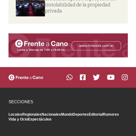
inviolabilidad de la propiedad
privada
SECCIONES
Locales
Regionales
Nacionales
Mundo
Deportes
Editorial
Rumores
Vida y Ocio
Espectáculos