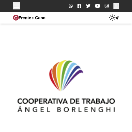
Buscar:
4º