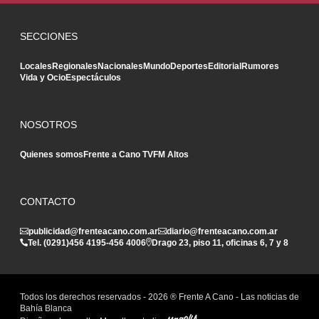
SECCIONES
Locales
Regionales
Nacionales
Mundo
Deportes
Editorial
Rumores
Vida y Ocio
Espectáculos
NOSOTROS
Quienes somos
Frente a Cano TV
FM Altos
CONTACTO
publicidad@frenteacano.com.ar
diario@frenteacano.com.ar
Tel. (0291)
456 4195
-
456 4006
Drago 23, piso 11, oficinas 6, 7 y 8
Todos los derechos reservados -
2026
® Frente A Cano - Las noticias de
Bahía Blanca