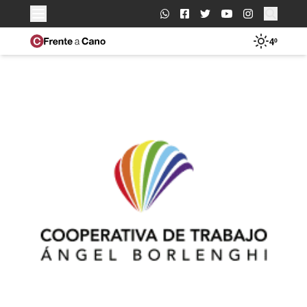
Buscar:
4º