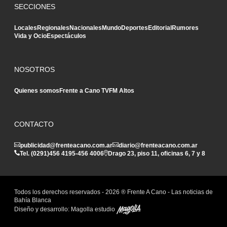
SECCIONES
Locales
Regionales
Nacionales
Mundo
Deportes
Editorial
Rumores
Vida y Ocio
Espectáculos
NOSOTROS
Quienes somos
Frente a Cano TV
FM Altos
CONTACTO
publicidad@frenteacano.com.ar
diario@frenteacano.com.ar
Tel. (0291)
456 4195
-
456 4006
Drago 23, piso 11, oficinas 6, 7 y 8
Todos los derechos reservados -
2026
® Frente A Cano - Las noticias de
Bahía Blanca
Diseño y desarrollo:
Magolla estudio