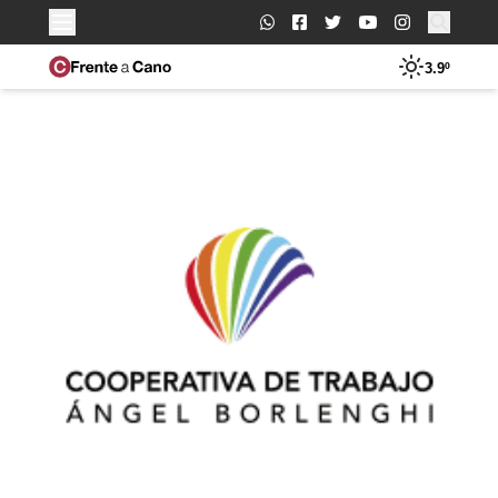
Buscar:
3.9º