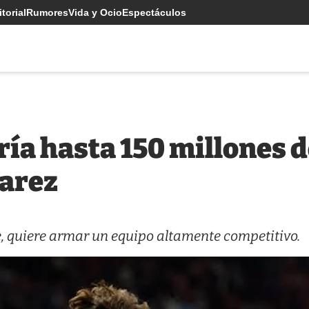
torial
Rumores
Vida y Ocio
Espectáculos
ía hasta 150 millones d
varez
e, quiere armar un equipo altamente competitivo.