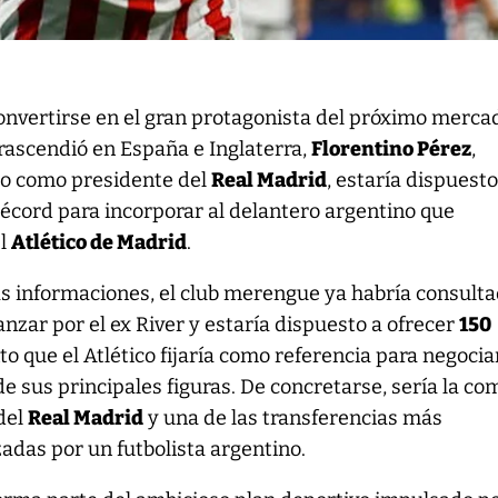
onvertirse en el gran protagonista del próximo merca
rascendió en España e Inglaterra,
Florentino Pérez
,
do como presidente del
Real Madrid
, estaría dispuesto
écord para incorporar al delantero argentino que
el
Atlético de Madrid
.
as informaciones, el club merengue ya habría consult
anzar por el ex River y estaría dispuesto a ofrecer
150
to que el Atlético fijaría como referencia para negoci
de sus principales figuras. De concretarse, sería la c
 del
Real Madrid
y una de las transferencias más
adas por un futbolista argentino.