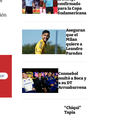
or
confirmado
para la Copa
Sudamericana
ión
Aseguran
que el
Milan
quiere a
Leandro
Paredes
Conmebol
multó a Boca y
a su DT
Arruabarrena
“Chiqui”
Tapia