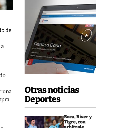
do de
 a
ado
Otras noticias
ar una
Deportes
ompra
Boca, River y
Tigre, con
arbitraje