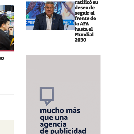
ratificó su
deseo de
seguir al
frente de
la AFA
hasta el
Mundial
2030
eo