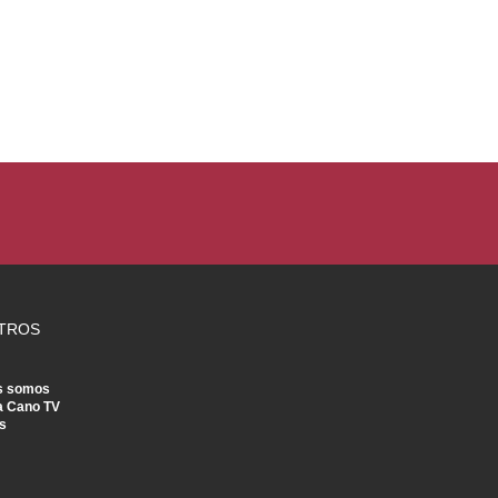
TROS
s somos
a Cano TV
s