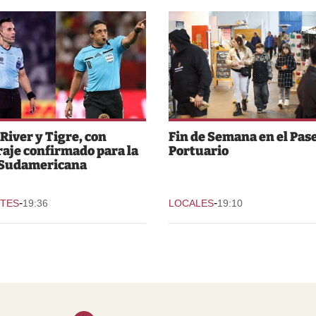
 River y Tigre, con
Fin de Semana en el Pas
raje confirmado para la
Portuario
 Sudamericana
-
-
TES
19:36
LOCALES
19:10