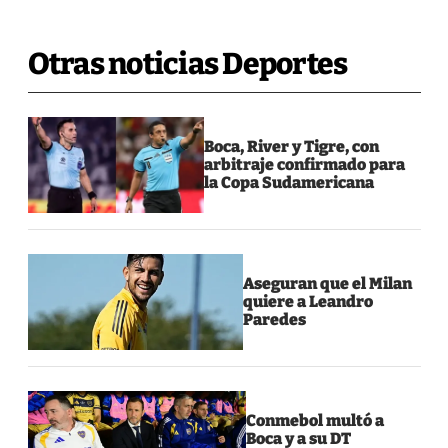
Otras noticias Deportes
Boca, River y Tigre, con
arbitraje confirmado para
la Copa Sudamericana
Aseguran que el Milan
quiere a Leandro
Paredes
Conmebol multó a
Boca y a su DT