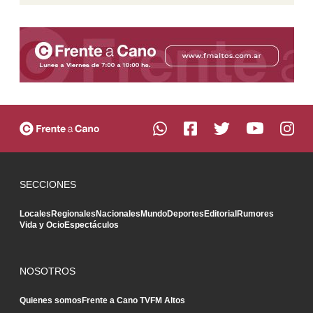
SECCIONES
Locales
Regionales
Nacionales
Mundo
Deportes
Editorial
Rumores
Vida y Ocio
Espectáculos
NOSOTROS
Quienes somos
Frente a Cano TV
FM Altos