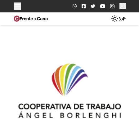
Buscar:
3.4º