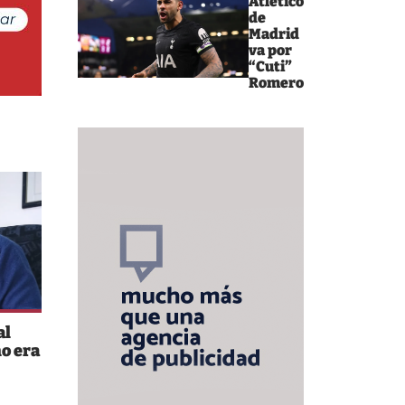
Atlético
de
Madrid
va por
“Cuti”
Romero
al
no era