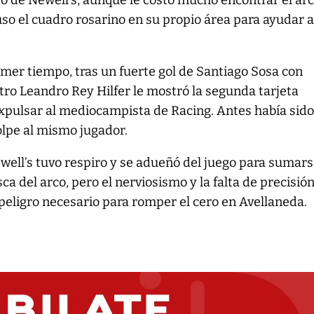
 de Newell’s, aunque le costó mucho encontrar el ar
uso el cuadro rosarino en su propio área para ayudar 
imer tiempo, tras un fuerte gol de Santiago Sosa con
itro Leandro Rey Hilfer le mostró la segunda tarjeta
 expulsar al mediocampista de Racing. Antes había sid
lpe al mismo jugador.
ell’s tuvo respiro y se adueñó del juego para sumars
 del arco, pero el nerviosismo y la falta de precisión
peligro necesario para romper el cero en Avellaneda.