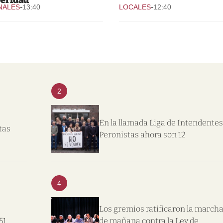
-
-
NALES
13:40
LOCALES
12:40
2
En la llamada Liga de Intendentes
tas
Peronistas ahora son 12
4
Los gremios ratificaron la march
51
de mañana contra la Ley de