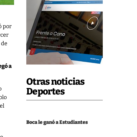
ó por
rcer
 de
egó a
Otras noticias
o
Deportes
olo
el
Boca le ganó a Estudiantes