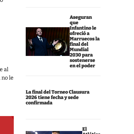
co
a
Aseguran
que
Infantino le
ofreció a
Marruecos la
final del
o
Mundial
2030 para
sostenerse
en el poder
e al
 no le
La final del Torneo Clausura
2026 tiene fecha y sede
confirmada
El