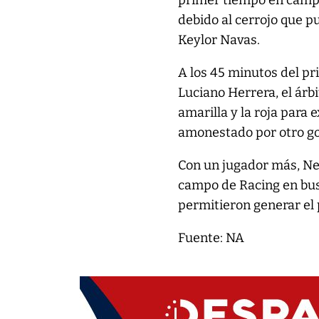
primer tiempo en campo
debido al cerrojo que p
Keylor Navas.
A los 45 minutos del pr
Luciano Herrera, el árb
amarilla y la roja para
amonestado por otro go
Con un jugador más, New
campo de Racing en busca
permitieron generar el 
Fuente: NA