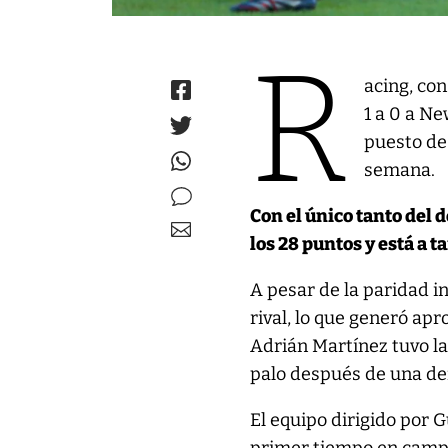
R
acing, co
1 a 0 a N
puesto de
semana.
Con el único tanto del 
los 28 puntos y está a t
A pesar de la paridad i
rival, lo que generó apr
Adrián Martínez tuvo l
palo después de una def
El equipo dirigido por 