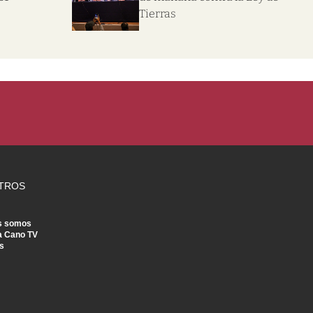
Tierras
TROS
s somos
a Cano TV
s