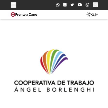
Buscar:
3.6º