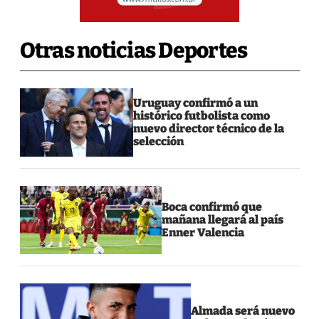
Otras noticias Deportes
Uruguay confirmó a un
histórico futbolista como
nuevo director técnico de la
selección
Boca confirmó que
mañana llegará al país
Enner Valencia
Almada será nuevo