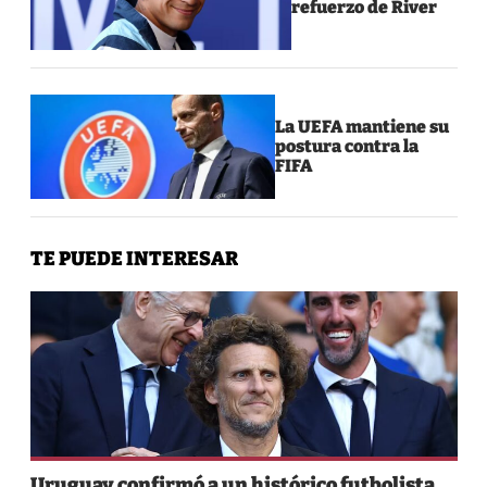
refuerzo de River
La UEFA mantiene su
postura contra la
FIFA
TE PUEDE INTERESAR
Uruguay confirmó a un histórico futbolista