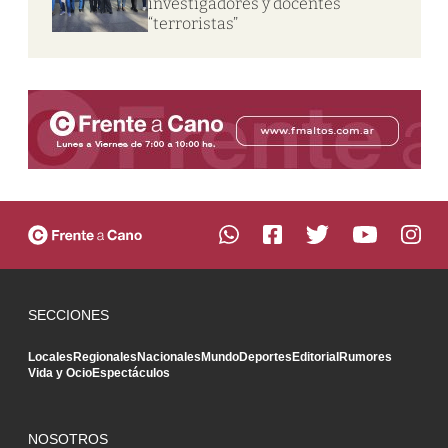
investigadores y docentes
“terroristas”
SECCIONES
Locales
Regionales
Nacionales
Mundo
Deportes
Editorial
Rumores
Vida y Ocio
Espectáculos
NOSOTROS