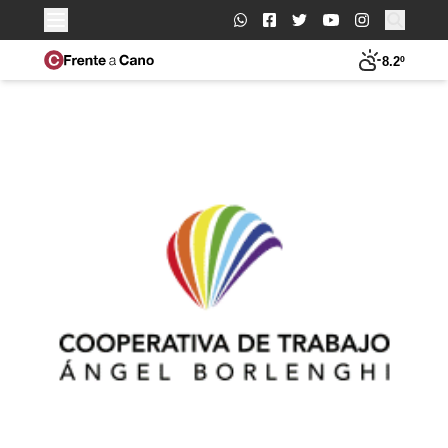
Buscar:
8.2º