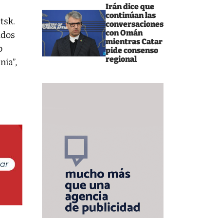
Irán dice que
continúan las
tsk.
conversaciones
con Omán
ados
mientras Catar
o
pide consenso
regional
nia”,