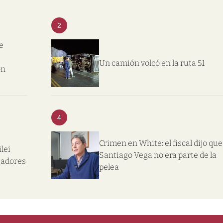
2
e
Un camión volcó en la ruta 51
on
4
Crimen en White: el fiscal dijo que
lei
Santiago Vega no era parte de la
gadores
pelea