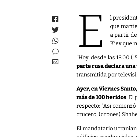
E
l presiden
que manten
a partir d
Kiev que r
“Hoy, desde las 18:00 
parte rusa declara una
transmitida por televis
Ayer, en Viernes Santo
más de 100 heridos
. El
respecto: “Así comenzó 
crucero, (drones) Shahe
El mandatario ucranian