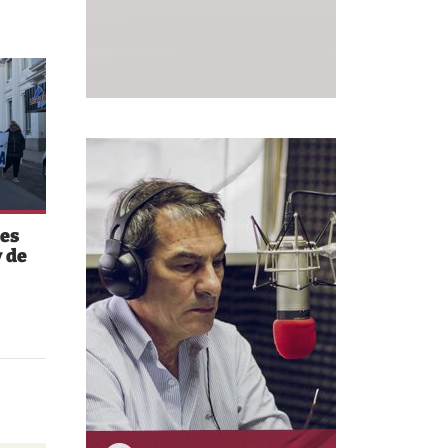
es
 de