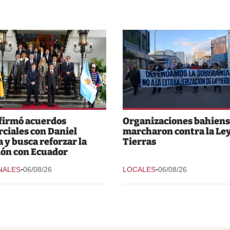
 firmó acuerdos
Organizaciones bahiens
ciales con Daniel
marcharon contra la Ley
 y busca reforzar la
Tierras
ión con Ecuador
-
-
NALES
06/08/26
LOCALES
06/08/26