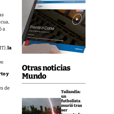
as
scua,
ó a
MT),
la
v.
Otras noticias
to y
Mundo
es de
Tailandia:
un
futbolista
murió tras
ser