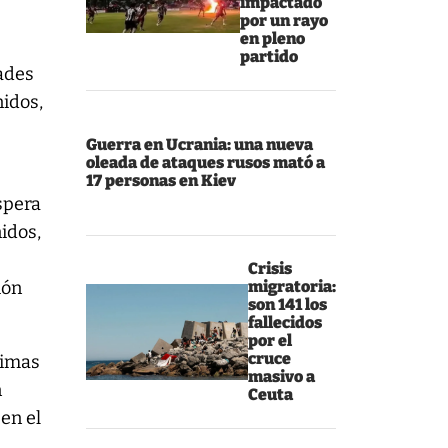
impactado
por un rayo
en pleno
partido
dades
nidos,
Guerra en Ucrania: una nueva
oleada de ataques rusos mató a
s
17 personas en Kiev
spera
idos,
Crisis
ión
migratoria:
son 141 los
fallecidos
por el
cruce
timas
masivo a
n
Ceuta
en el