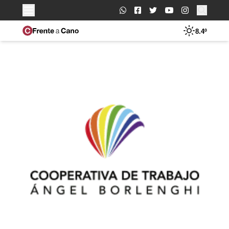
Buscar:
8.4º