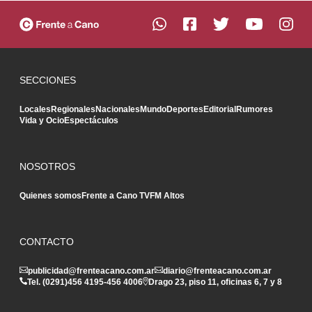
SECCIONES
Locales
Regionales
Nacionales
Mundo
Deportes
Editorial
Rumores
Vida y Ocio
Espectáculos
NOSOTROS
Quienes somos
Frente a Cano TV
FM Altos
CONTACTO
publicidad@frenteacano.com.ar
diario@frenteacano.com.ar
Tel. (0291)
456 4195
-
456 4006
Drago 23, piso 11, oficinas 6, 7 y 8