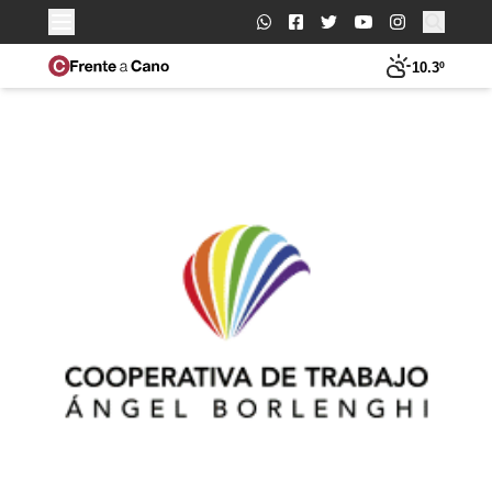
Buscar:
10.3º