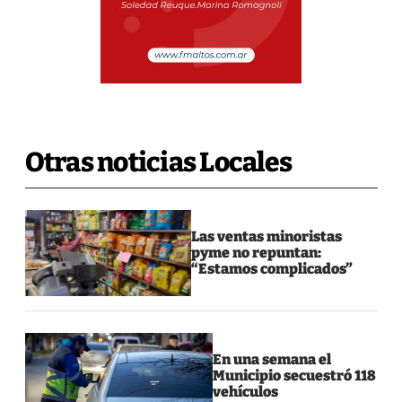
Otras noticias Locales
Las ventas minoristas
pyme no repuntan:
“Estamos complicados”
En una semana el
Municipio secuestró 118
vehículos