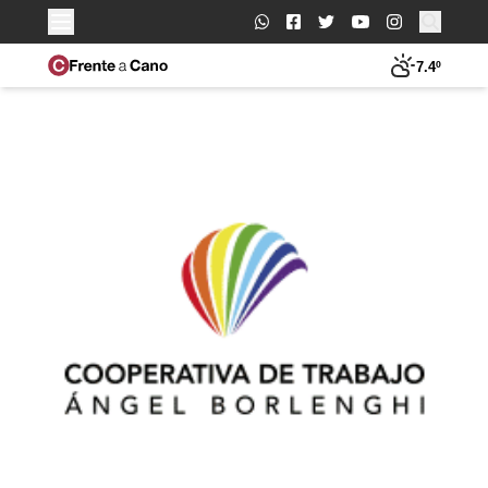
Buscar:
7.4º