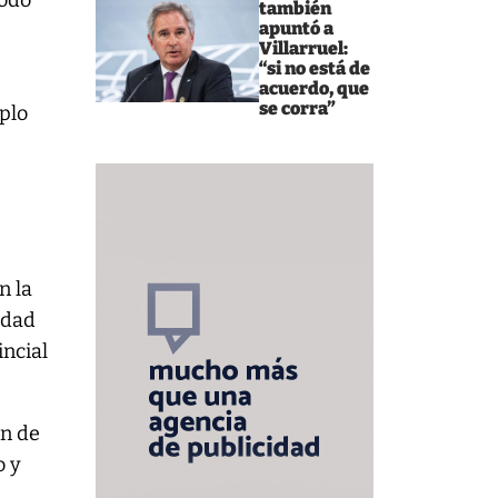
todo
también
apuntó a
Villarruel:
“si no está de
acuerdo, que
se corra”
mplo
n la
udad
incial
ón de
o y