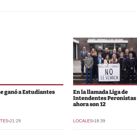
le ganó a Estudiantes
En la llamada Liga de
Intendentes Peronistas
ahora son 12
-
-
TES
21:29
LOCALES
18:39