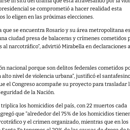
arse in situ del drama que está atravesando por la vio
presidencial se comprometió a hacer realidad esta
os lo eligen en las próximas elecciones.
 la que se encuentra Rosario y su área metropolitana e
 una ciudad presa de balaceras y crímenes cometidos 
al narcotráfico”, advirtió Mirabella en declaraciones 
n nacional porque son delitos federales cometidos p
alto nivel de violencia urbana”, justificó el santafesin
que el Congreso acompañe su proyecto para trasladar 
Seguridad de la Nación.
 triplica los homicidios del país, con 22 muertos cada
agregó que “alrededor del 75% de los homicidios tiene
rcotráfico y el crimen organizado, mientras que en los