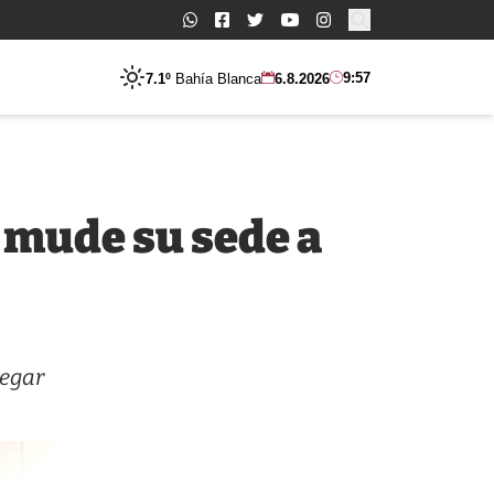
Buscar:
9:57
7.1º
Bahía Blanca
6.8.2026
 mude su sede a
legar