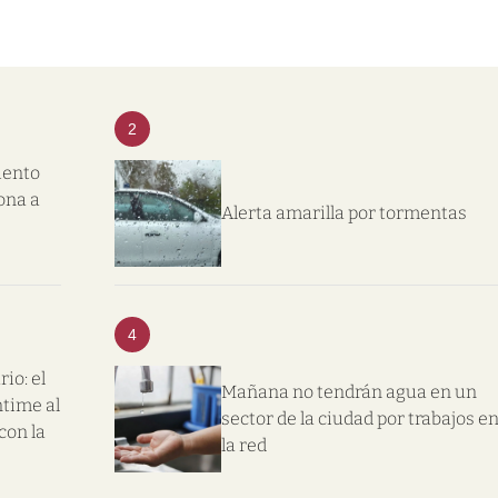
2
iento
ona a
Alerta amarilla por tormentas
4
io: el
Mañana no tendrán agua en un
ntime al
sector de la ciudad por trabajos e
con la
la red