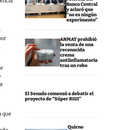
lencia
Banco Central
y aclaró que
“no es ningún
experimento”
s
por
ANMAT prohibió
la venta de una
a
reconocida
crema
antiinflamatoria
tras un robo
or
o
la
El Senado comenzó a debatir el
proyecto de “Súper RIGI”
n que
Quirno