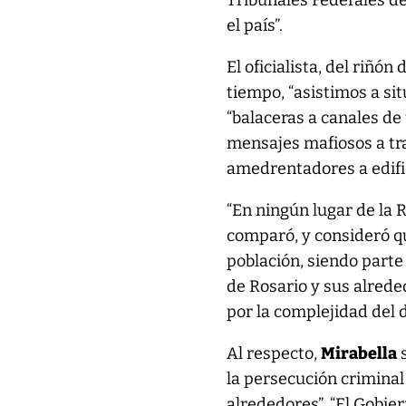
Tribunales Federales d
el país”.
El oficialista, del riñó
tiempo, “asistimos a si
“balaceras a canales de
mensajes mafiosos a tra
amedrentadores a edific
“En ningún lugar de la 
comparó, y consideró qu
población, siendo parte
de Rosario y sus alrede
por la complejidad del d
Al respecto,
Mirabella
s
la persecución criminal
alrededores”. “El Gobie