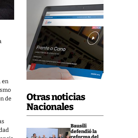
a
a en
nismo
Otras noticias
ón de
Nacionales
as
Bausili
udad
defendió la
reforma del